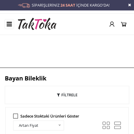
SİPARİŞLERİNİZ
24 SAAT
İÇİNDE KARGO'DA!
Bayan Bileklik
Anasayfa
/
Bayan Bileklik
Bayan Bileklik
FİLTRELE
Sadece Stoktaki Ürünleri Göster
Artan Fiyat