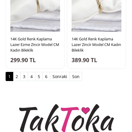
14K Gold Renk Kaplama
14K Gold Renk Kaplama
Lazer Ezme Zincir Model CM
Lazer Zincir Model CM Kadın
Kadın Bileklik
Bileklik
299.90
TL
389.90
TL
(current)
1
2
3
4
5
6
Sonraki
Son