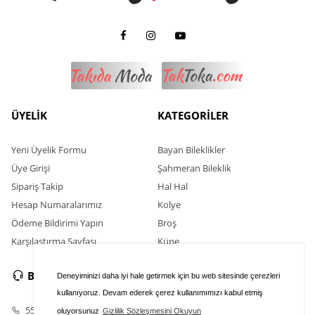
ÜYELİK
KATEGORİLER
Yeni Üyelik Formu
Bayan Bileklikler
Üye Girişi
Şahmeran Bileklik
Sipariş Takip
Hal Hal
Hesap Numaralarımız
Kolye
Ödeme Bildirimi Yapın
Broş
Karşılaştırma Sayfası
Küpe
BİZE ULAŞIN
SOSYAL MEDYA
Deneyiminizi daha iyi hale getirmek için bu web sitesinde çerezleri
kullanıyoruz. Devam ederek çerez kullanımımızı kabul etmiş
554 352 13 66
oluyorsunuz
Gizlilik Sözleşmesini Okuyun