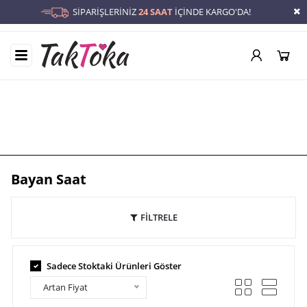
SİPARİŞLERİNİZ
24 SAAT
İÇİNDE KARGO'DA!
Bayan Saat
Anasayfa
/
Bayan Saat
Bayan Saat
FİLTRELE
Sadece Stoktaki Ürünleri Göster
Artan Fiyat