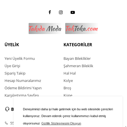
ÜYELİK
KATEGORİLER
Yeni Üyelik Formu
Bayan Bileklikler
Üye Girişi
Şahmeran Bileklik
Sipariş Takip
Hal Hal
Hesap Numaralarımız
Kolye
Ödeme Bildirimi Yapın
Broş
Karşılaştırma Sayfası
Küpe
BİZE ULAŞIN
SOSYAL MEDYA
Deneyiminizi daha iyi hale getirmek için bu web sitesinde çerezleri
kullanıyoruz. Devam ederek çerez kullanımımızı kabul etmiş
554 352 13 66
oluyorsunuz
Gizlilik Sözleşmesini Okuyun