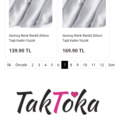
Gümüş Renk Renkli Zirkon
Gümüş Renk Renkli Zirkon
Taşlı Kadın Yüzük
Taşlı Kadın Yüzük
139.90
TL
169.90
TL
(current)
İlk
Önceki
2
3
4
5
6
7
8
9
10
11
12
Son