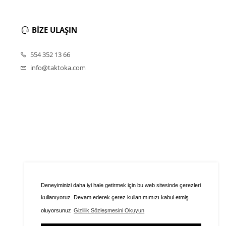
BİZE ULAŞIN
554 352 13 66
info@taktoka.com
Deneyiminizi daha iyi hale getirmek için bu web sitesinde çerezleri
kullanıyoruz. Devam ederek çerez kullanımımızı kabul etmiş
oluyorsunuz
Gizlilik Sözleşmesini Okuyun