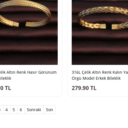
elik Altın Renk Hasır Görünüm
316L Çelik Altın Renk Kalın Ya
ileklik
Örgü Model Erkek Bileklik
90
TL
279.90
TL
t)
3
4
5
6
Sonraki
Son