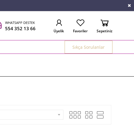
WHATSAPP DESTEK
554 352 13 66
Üyelik
Favoriler
Sepetiniz
Sıkça Sorulanlar
Anasayfa
/
Erkek Bileklik