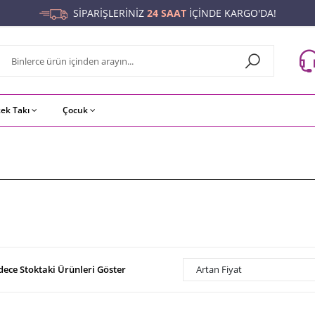
SİPARİŞLERİNİZ
24 SAAT
İÇİNDE KARGO'DA!
kek Takı
Çocuk
dece Stoktaki Ürünleri Göster
Artan Fiyat