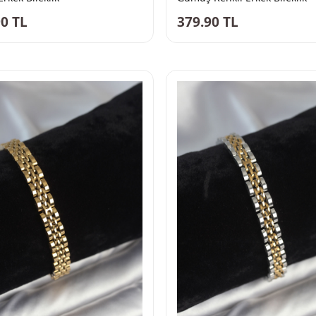
90
TL
379.90
TL