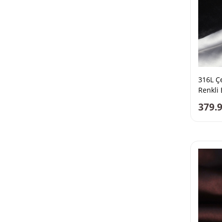
316L Çe
Renkli 
379.