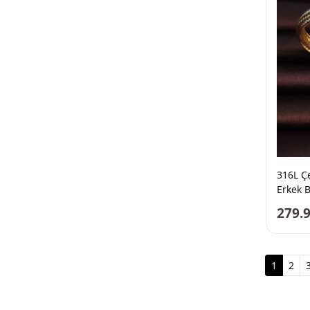
316L Ç
Erkek B
279.
(curren
1
2