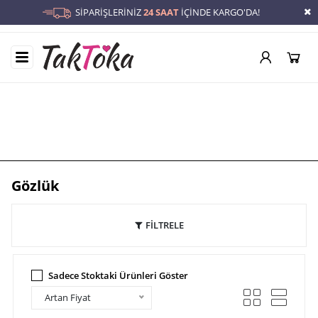
SİPARİŞLERİNİZ
24 SAAT
İÇİNDE KARGO'DA!
Gözlük
Anasayfa
/
Gözlük
Gözlük
FİLTRELE
Sadece Stoktaki Ürünleri Göster
Artan Fiyat