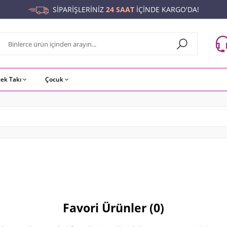
SİPARİŞLERİNİZ
24 SAAT
İÇİNDE KARGO'DA!
kek Takı
Çocuk
Favori Ürünler (0)