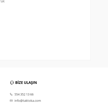
rak
BİZE ULAŞIN
554 352 13 66
info@taktoka.com