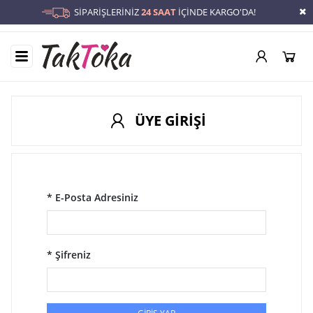
SİPARİŞLERİNİZ
24 SAAT
İÇİNDE KARGO'DA!
ÜYE GİRİŞİ
* E-Posta Adresiniz
* Şifreniz