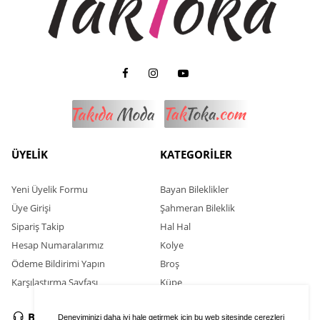
ÜYELİK
KATEGORİLER
Yeni Üyelik Formu
Bayan Bileklikler
Üye Girişi
Şahmeran Bileklik
Sipariş Takip
Hal Hal
Hesap Numaralarımız
Kolye
Ödeme Bildirimi Yapın
Broş
Karşılaştırma Sayfası
Küpe
BİZE ULAŞIN
SOSYAL MEDYA
Deneyiminizi daha iyi hale getirmek için bu web sitesinde çerezleri