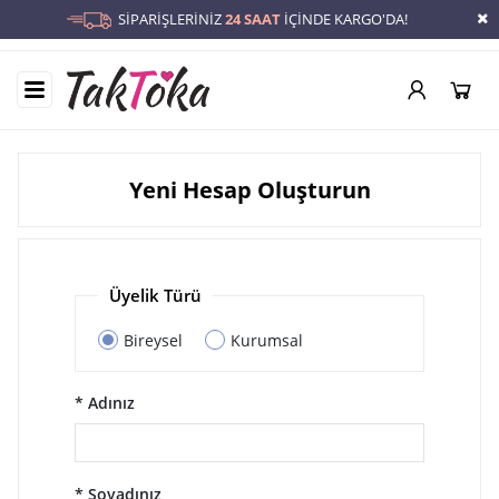
SİPARİŞLERİNİZ
24 SAAT
İÇİNDE KARGO'DA!
Yeni Hesap Oluşturun
Üyelik Türü
Bireysel
Kurumsal
* Adınız
* Soyadınız