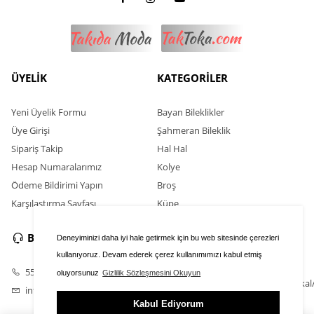
ÜYELİK
KATEGORİLER
Yeni Üyelik Formu
Bayan Bileklikler
Üye Girişi
Şahmeran Bileklik
Sipariş Takip
Hal Hal
Hesap Numaralarımız
Kolye
Ödeme Bildirimi Yapın
Broş
Karşılaştırma Sayfası
Küpe
BİZE ULAŞIN
SOSYAL MEDYA
Deneyiminizi daha iyi hale getirmek için bu web sitesinde çerezleri
kullanıyoruz. Devam ederek çerez kullanımımızı kabul etmiş
554 352 13 66
oluyorsunuz
Gizlilik Sözleşmesini Okuyun
https://www.instagram.com/taktokal
info@taktoka.com
Kabul Ediyorum