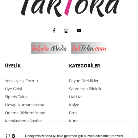
ÜYELİK
KATEGORİLER
Yeni Üyelik Formu
Bayan Bileklikler
Üye Girişi
Şahmeran Bileklik
Sipariş Takip
Hal Hal
Hesap Numaralarımız
Kolye
Ödeme Bildirimi Yapın
Broş
Karşılaştırma Sayfası
Küpe
BİZE ULAŞIN
SOSYAL MEDYA
Deneyiminizi daha iyi hale getirmek için bu web sitesinde çerezleri