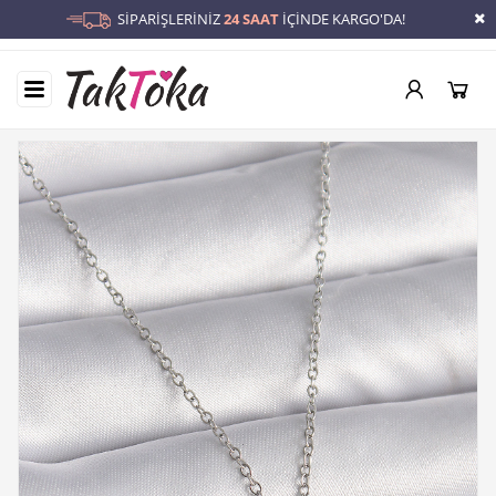
SİPARİŞLERİNİZ
24 SAAT
İÇİNDE KARGO'DA!