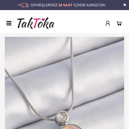
SİPARİŞLERİNİZ
24 SAAT
İÇİNDE KARGO'DA!