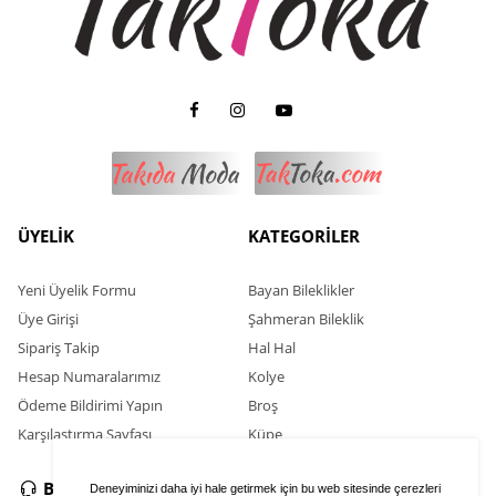
ÜYELİK
KATEGORİLER
Yeni Üyelik Formu
Bayan Bileklikler
Üye Girişi
Şahmeran Bileklik
Sipariş Takip
Hal Hal
Hesap Numaralarımız
Kolye
Ödeme Bildirimi Yapın
Broş
Karşılaştırma Sayfası
Küpe
BİZE ULAŞIN
SOSYAL MEDYA
Deneyiminizi daha iyi hale getirmek için bu web sitesinde çerezleri