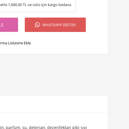
ette
1,000.00
TL ve üstü için kargo bedava
LE
WHATSAPP DESTEK
ırma Listesine Ekle
n, parfüm, su, deterjan, dezenfektan gibi sıvı