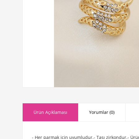
Ürün Açıklaması
Yorumlar (0)
- Her parmak için uyumludur.- Taşı zirkondur.- Ürün