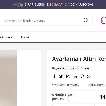
SİPARİŞLERİNİZ
24 SAAT
İÇİNDE KARGO'DA!
kek Takı
Çocuk
Ayarlamalı Altın Re
Bayan Yüzük ve Kombinler
Stok Kodu :
BYK2040
Stok Durumu 
Ürünün Fiyatı
14
:
(KDV Dahil)