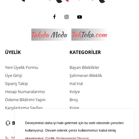
ÜYELİK
KATEGORİLER
Yeni Üyelik Formu
Bayan Bileklikler
Üye Girişi
Şahmeran Bileklik
Sipariş Takip
Hal Hal
Hesap Numaralarımız
Kolye
Ödeme Bildirimi Yapın
Broş
Karşılaştırma Sayfası
Küpe
BİZE ULAŞIN
SOSYAL MEDYA
Deneyiminizi daha iyi hale getirmek için bu web sitesinde çerezleri
kullanıyoruz. Devam ederek çerez kullanımımızı kabul etmiş
554 352 13 66
oluyorsunuz
Gizlilik Sözleşmesini Okuyun