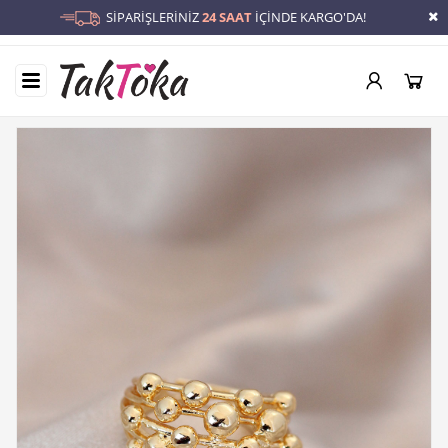
SİPARİŞLERİNİZ
24 SAAT
İÇİNDE KARGO'DA!