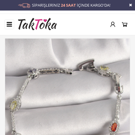
SİPARİŞLERİNİZ
24 SAAT
İÇİNDE KARGO'DA!